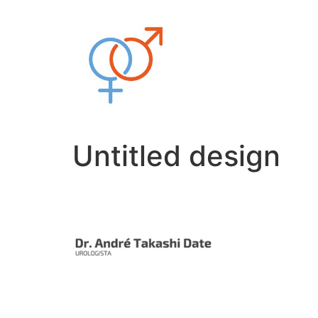
Ir
para
o
conteúdo
Untitled design